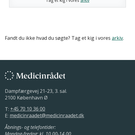
Tag et kig i vores
arkiv
Fandt du ikke hvad du søgte? Tag et kig i vores
arkiv
.
Dampfærgevej 21-23, 3. sal.
2100 København Ø
T:
+45 70 10 36 00
E:
medicinraadet@medicinraadet.dk
Åbnings- og telefontider:
Mandag-fredag: kl. 10.00-14.00