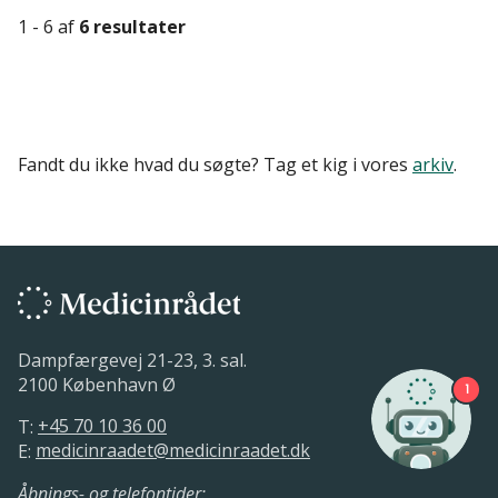
1 - 6 af
6 resultater
Fandt du ikke hvad du søgte? Tag et kig i vores
arkiv
.
Dampfærgevej 21-23, 3. sal.
2100 København Ø
1
T:
+45 70 10 36 00
E:
medicinraadet@medicinraadet.dk
Åbnings- og telefontider: