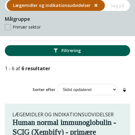
Lægemidler og indikations­udvidelser
Målgruppe
Primær sektor
Filtrering
1 - 6 af
6 resultater
Sorter efter
LÆGEMIDLER OG INDIKATIONSUDVIDELSER
Human normal immunoglobulin -
SCIG (Xembify) - primære