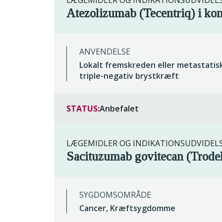
LÆGEMIDLER OG INDIKATIONSUDVIDEL
Atezolizumab (Tecentriq) i ko
ANVENDELSE
Lokalt fremskreden eller metastatis
triple-negativ brystkræft
STATUS:
Anbefalet
LÆGEMIDLER OG INDIKATIONSUDVIDEL
Sacituzumab govitecan (Trode
SYGDOMSOMRÅDE
Cancer, Kræftsygdomme