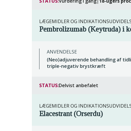
STATUS:
Vurdering i gang
|
18-ugers pro
LÆGEMIDLER OG INDIKATIONSUDVIDEL
Pembrolizumab (Keytruda) i k
ANVENDELSE
(Neo)adjuverende behandling af tidl
triple-negativ brystkræft
STATUS:
Delvist anbefalet
LÆGEMIDLER OG INDIKATIONSUDVIDEL
Elacestrant (Orserdu)