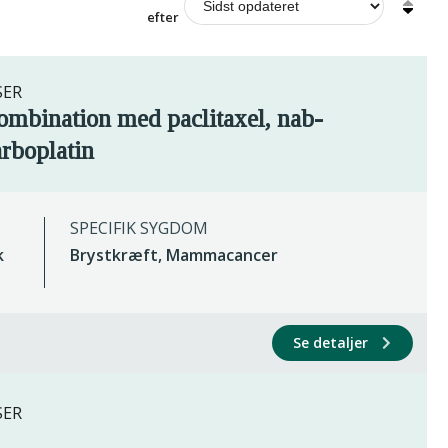
efter
SER
mbination med paclitaxel, nab-
arboplatin
SPECIFIK SYGDOM
k
Brystkræft, Mammacancer
Se detaljer
SER