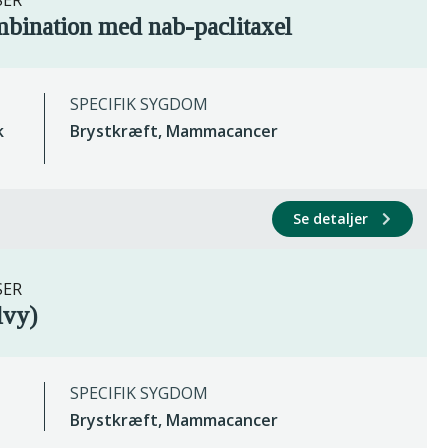
SER
mbination med nab-paclitaxel
SPECIFIK SYGDOM
k
Brystkræft, Mammacancer
Se detaljer
SER
lvy)
SPECIFIK SYGDOM
Brystkræft, Mammacancer