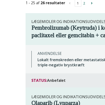
1 - 25 af
26 resultater
1
2
LÆGEMIDLER OG INDIKATIONSUDVIDEL
Pembrolizumab (Keytruda) i ko
paclitaxel eller gemcitabin + c
ANVENDELSE
Lokalt fremskreden eller metastatis
triple-negativ brystkræft
STATUS:
Anbefalet
LÆGEMIDLER OG INDIKATIONSUDVIDEL
Olaparib (Lynparza)