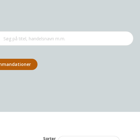
omman­dationer
Sorter