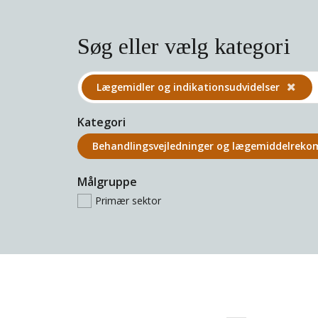
Søg eller vælg kategori
Lægemidler og indikations­udvidelser
Kategori
Behandlings­vejledninger og lægemiddel­rek
Målgruppe
Primær sektor