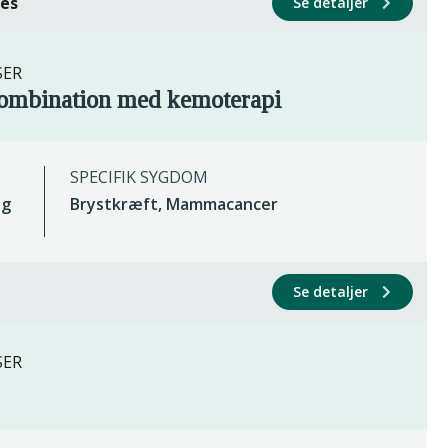
ces
Se detaljer
SER
ombination med kemoterapi
SPECIFIK SYGDOM
ig
Brystkræft, Mammacancer
Se detaljer
SER