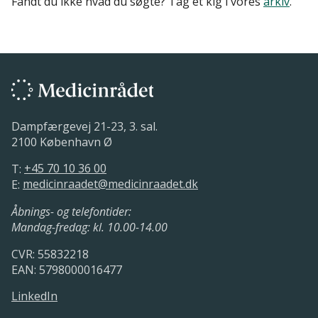
Fandt du ikke hvad du søgte? Tag et kig i vores
arkiv
.
Dampfærgevej 21-23, 3. sal.
2100 København Ø
T:
+45 70 10 36 00
E:
medicinraadet@medicinraadet.dk
Åbnings- og telefontider:
Mandag-fredag: kl. 10.00-14.00
CVR: 55832218
EAN: 5798000016477
LinkedIn