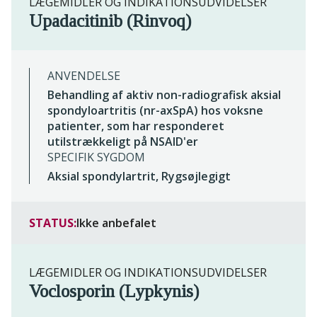
LÆGEMIDLER OG INDIKATIONSUDVIDELSER
Upadacitinib (Rinvoq)
ANVENDELSE
Behandling af aktiv non-radiografisk aksial
spondyloartritis (nr-axSpA) hos voksne
patienter, som har responderet
utilstrækkeligt på NSAID'er
SPECIFIK SYGDOM
Aksial spondylartrit, Rygsøjlegigt
STATUS:
Ikke anbefalet
LÆGEMIDLER OG INDIKATIONSUDVIDELSER
Voclosporin (Lypkynis)