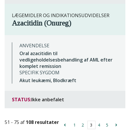
LÆGEMIDLER OG INDIKATIONSUDVIDELSER
Azacitidin (Onureg)
ANVENDELSE
Oral azacitidin til
vedligeholdelsesbehandling af AML efter
komplet remission
SPECIFIK SYGDOM
Akut leukæmi, Blodkræft
STATUS:
Ikke anbefalet
51 - 75 af
108 resultater
1
2
3
4
5