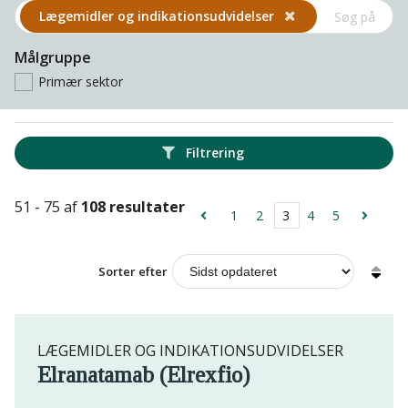
Lægemidler og indikations­udvidelser
Målgruppe
Primær sektor
Filtrering
51 - 75 af
108 resultater
1
2
3
4
5
Sorter efter
LÆGEMIDLER OG INDIKATIONSUDVIDELSER
Elranatamab (Elrexfio)