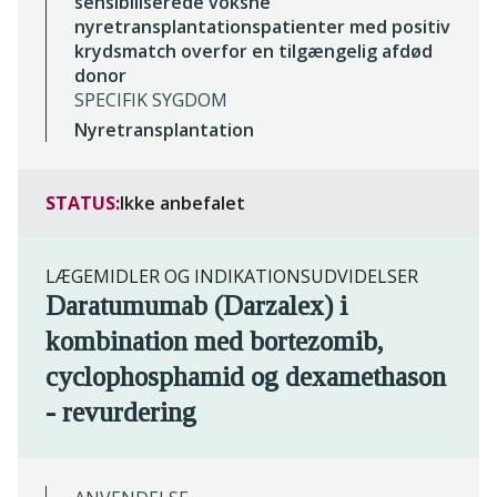
sensibiliserede voksne
nyretransplantationspatienter med positiv
krydsmatch overfor en tilgængelig afdød
donor
SPECIFIK SYGDOM
Nyretransplantation
STATUS:
Ikke anbefalet
LÆGEMIDLER OG INDIKATIONSUDVIDELSER
Daratumumab (Darzalex) i
kombination med bortezomib,
cyclophosphamid og dexamethason
- revurdering